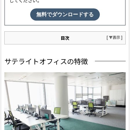
してください。
無料でダウンロードする
目次
サテライトオフィスの特徴
■地方の企業向けの「都市型」
サテライトオフィスの特徴
■国や自治体の支援を受けやすい「地方型」
■通勤負担を軽減する「郊外型」
総務省もサテライトオフィスを推進
サテライトオフィスの導入する5つのメリット
■生産性の向上
■エンゲージメントの向上
■コスト削減
■新たな人材確保
■BCP対策
サテライトオフィスの課題