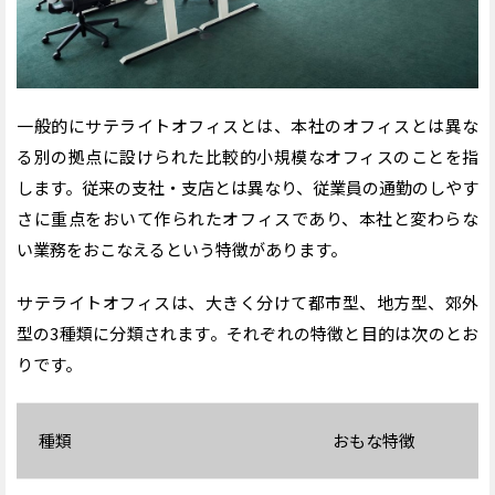
サテライトオフィスの選び方
■立地
■コスト
■サービス内容
一般的にサテライトオフィスとは、本社のオフィスとは異な
サテライトオフィスの導入における確認事項
る別の拠点に設けられた比較的小規模なオフィスのことを指
■社員の評価基準・働き方を見直す
します。従来の支社・支店とは異なり、従業員の通勤のしやす
■情報共有のルール・システムを見直す
さに重点をおいて作られたオフィスであり、本社と変わらな
■セキュリティ対策を強化する
い業務をおこなえるという特徴があります。
サテライトオフィスの導入で利用可能な補助金
■厚生労働省「働き方改革推進支援助成金」
サテライトオフィスは、大きく分けて都市型、地方型、郊外
■東京都「サテライトオフィス設置等補助事業」
型の3種類に分類されます。それぞれの特徴と目的は次のとお
■経済産業省「IT導入補助金」
りです。
サテライトオフィスを活用する企業事例
■【アイリスオーヤマ】自社オフィスをサテライトオ
フィスとして使用
種類
おもな特徴
■【三井不動産株式会社】サテライトオフィスを運
営・企業に提供