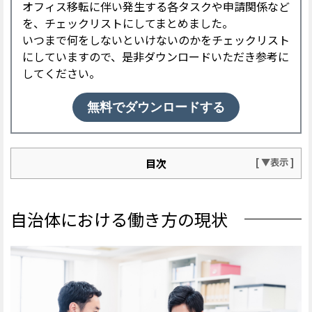
オフィス移転に伴い発生する各タスクや申請関係など
を、チェックリストにしてまとめました。
いつまで何をしないといけないのかをチェックリスト
にしていますので、是非ダウンロードいただき参考に
してください。
無料でダウンロードする
目次
自治体における働き方の現状
◾️DX化に遅れがある
自治体における働き方の現状
◾️働き方の自由度が低い
◾️1on1やメンターなどサポート体制の整備が不十分
◾️育児休業の取得率は民間企業よりも高い
◾️テレワークは実施されていないケースが多い
自治体の働き方改革が進まない理由
◾️競争原理が働かず、保守的な組織文化がある