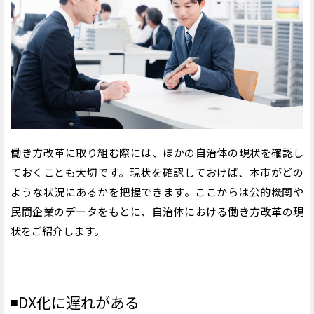
◾️成果を反映しにくい給与体系
◾️大幅な業務変更が難しい
◾️労働基準法の適用範囲に制限がある
【職場運用の見直し】働き方改革に取り組んだ自治体の事
例
◾️滋賀県近江八幡市
◾️東京都狛江市
【新たな働き方の導入】働き方改革に取り組んだ自治体の
事例
働き方改革に取り組む際には、ほかの自治体の現状を確認し
◾️奈良県
ておくことも大切です。現状を確認しておけば、本市がどの
◾️北海道登別市
ような状況にあるかを把握できます。ここからは公的機関や
【長時間労働の是正】働き方改革に取り組んだ自治体の事
民間企業のデータをもとに、自治体における働き方改革の現
例
状をご紹介します。
◾️神奈川県横浜市
◾️神奈川県座間市
まとめ：実態を把握して自治体の働き方改革を推進しよう
◾️DX化に遅れがある