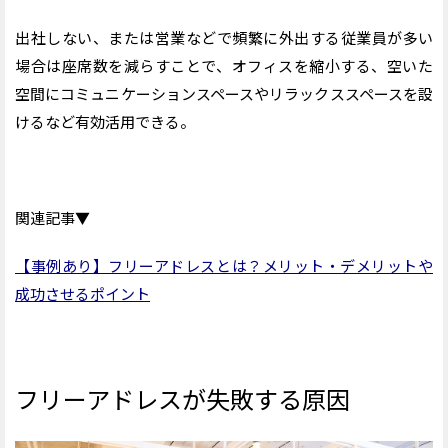
FOCUS BOOTH Series
出社しない、または営業などで頻繁に外出する
従業員が多い
MOVE UP
場合は座席数を減らすことで、オフィスを縮小する、空いた
顔認証パーソナルロッカー
空間にコミュニケーションスペースやリラックススペースを設
TELECUBE AIR by IRISCHITOSE
けるなど有効活用できる。
フリーアドレス導入の成功事例
フリーアドレスでコミュニケーションをとりやすく｜株式
会社イーキューブ
関連記事▼
Webミーティング向けの作業用ブースを導入｜合同会社
DMM.com
【事例あり】フリーアドレスとは？メリット・デメリットや
フリーアドレス導入でモチベーションアップ｜ハドラスホ
成功させるポイント
ールディングス株式会社
フリーアドレスの失敗を防ぐポイントを押さえて、導入を成功
させよう
フリーアドレスが失敗する原因