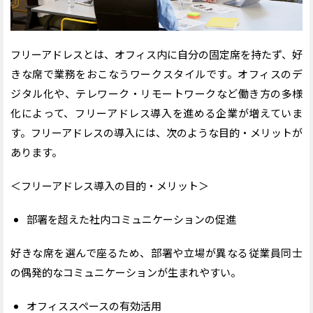
フリーアドレスの失敗を防ぐ12のポイント
1. フリーアドレスの導入目的を明確にする
2. 座席の必要数を算出する
フリーアドレスとは、オフィス内に自分の固定席を持たず、好
3. 運用ルール作成して周知する
きな席で業務をおこなう
ワーク
スタイルです。オフィスのデ
4. 座席管理システムを活用する
ジタル化や、テレワーク・リモートワークなど働き方の多様
5. 社内ネットワークを整備する
化によって、フリーアドレス導入を進める企業が増えていま
6. セキュリティ対策を講じる
7. グループアドレスを併用する
す。
フリーアドレスの導入には、次のような目的・メリットが
8. ABWを導入する
あります。
9. ペーパーレス化を促進する
＜フリーアドレス導入の目的・メリット＞
10. 定期的な見直しをする
11. フリーアドレスに対応したオフィス家具を選ぶ
部署を超えた社内コミュニケーションの促進
12. オフィスづくりの専門業者に相談する
フリーアドレス導入に向く職種・向かない職種
好きな席を選んで座るため、部署や立場が異なる従業員同士
フリーアドレス導入に向く職種
の偶発的なコミュニケーションが生まれやすい。
フリーアドレス導入に向かない職種
オフィススペースの有効活用
フリーアドレス向けおすすめオフィス家具5選