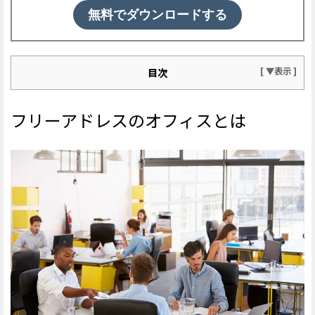
無料でダウンロードする
目次
フリーアドレスのオフィスとは
フリーアドレスのオフィスとは
フリーアドレスが失敗する原因
導入目的が曖昧で周知できていない
明確な運用ルールが設定されていない
席が固定化している
フリーアドレスに適した業務環境が整っていない
従業員の居場所が把握しにくい
人材育成・新人教育に向かない環境になっている
書類管理がうまくいっていない
雑談により生産性が低下している
セキュリティ対策が不十分