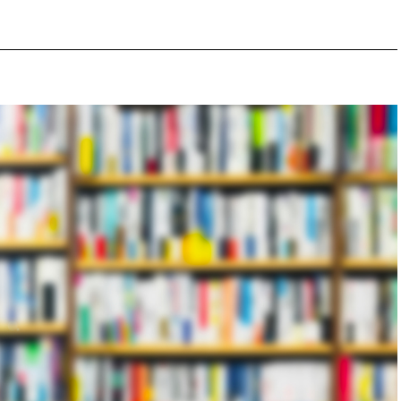
企業のねらい
ースとしての活用
のメリット
産性の向上
の活性化
テップ
書館のコンセプト決める
ールの策定
所の決定と蔵書の配置
せるポイント
」を置く