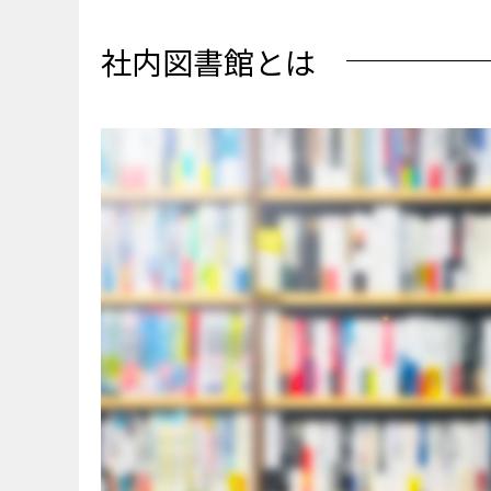
社内図書館を設置している
■業務能力の向上
社内図書館とは
■従業員の視野の拡大
■社内資料の保管スペ
社内図書館を導入する4つ
■知識の共有による生
■コミュニケーション
■リフレッシュ効果
■出社の動機付け
社内図書館を導入する3ス
■ステップ1．社内図
■ステップ2．運用ル
■ステップ3．設置場
社内図書館の運用を成功さ
■「読んでもらえる本
■電子書籍も活用する
■定期的に手を入れる