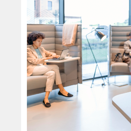
タッチダウンオフィスの設
■コワーキングスペー
■レンタルスペースを
■オフィス内にタッチ
タッチダウンオフィスに必
タッチダウンオフィスを設
■社外に設置する場合
■オフィス内に設置す
■設置後は社内に周知
■専門業者への依頼も
タッチダウンオフィスを設
■設置費用に見合った
■セキュリティ対策を
まとめ：タッチダウンオフ