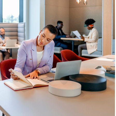
置方法
スやシェアオフィスを契約する
借りる
ダウンスペースを設ける
要なもの
置するときのポイント
：アクセスのしやすさを重視する
る場合：設置場所を工夫する
する
検討する
置するときの注意点
コストをかける
見直す
ィスの設置で作業効率をアップさせよう