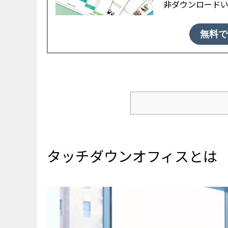
非ダウンロード
無料で
タッチダウンオフィスとは
■社外に設けるタッチ
■社内に作るタッチダ
タッチダウンオフィスとは
タッチダウンオフィスのメ
■従業員間のコミュニ
■業務効率がアップす
■業務に集中しやすく
■感染防止対策になる
■スペース不足を解消