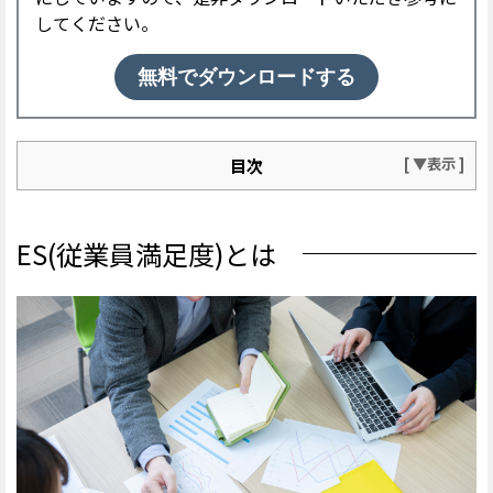
してください。
無料でダウンロードする
目次
ES(従業員満足度)とは
ES(従業員満足度)を重視する企業が増えている背景
ES(従業員満足度)とは
■労働人口が減少しているため
■終身雇用制度が崩壊しつつあるため
■価値観が多様化しているため
ES(従業員満足度)を向上させることで期待できる効果
■従業員の定着率が向上
■生産性の向上
■顧客満足度の向上
■採用力の強化
ES(従業員満足度)を構成する6つのおもな要素