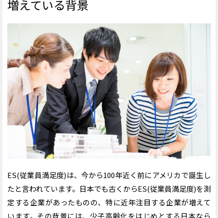
増えている背景
■【課題】従業員に仕事に対するやりがいを感じても
らう
【取り組み例】定期的に面談を実施する
■【課題】良好な人間関係を構築する
【取り組み例】コミュニケーションの活性化を図る
■【課題】従業員が働きやすい環境づくり
【取り組み例】労働環境を見直す
【取り組み例】福利厚生を充実させる
ES(従業員満足度)の向上にはオフィス環境の見直しも必要
まとめ：調査で課題を見つけてES(従業員満足度)を向上さ
せよう
ES(従業員満足度)は、今から100年近く前にアメリカで誕生し
たと言われています。日本でも古くからES(従業員満足度)を測
定する企業があったものの、特に近年注目する企業が増えて
います。その背景には、少子高齢化をはじめとする日本なら