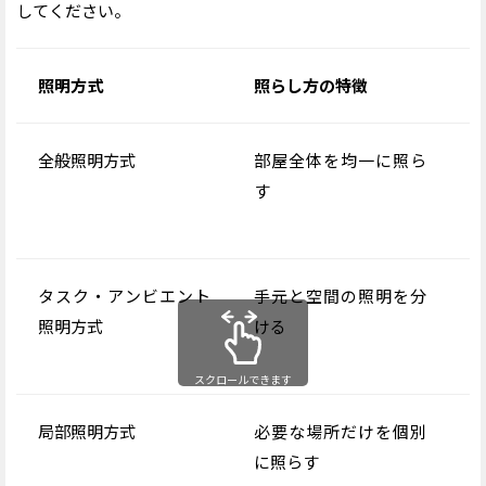
してください。
照明方式
照らし方の特徴
主
全般照明方式
部屋全体を均一に照ら
す
す
タスク・アンビエント
手元と空間の照明を分
照明方式
ける
る
スクロールできます
局部照明方式
必要な場所だけを個別
に照らす
つ