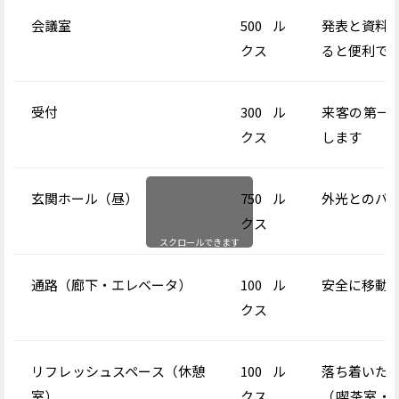
会議室
500
ル
発表と資料
クス
ると便利で
受付
300
ル
来客の第一
クス
します
玄関ホール（昼）
750
ル
外光とのバ
クス
スクロールできます
通路
（廊下・エレベータ）
100
ル
安全に移動
クス
リフレッシュスペース
（休憩
100
ル
落ち着いた
室）
クス
（
喫茶室・