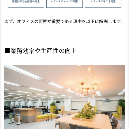
オフィス照明の色合いの特徴
オフィス照明を選ぶときの6つのポイント
■1.照明の変更に必要な費用
まず、オフィスの照明
が重要である理由を以下に解説します。
■2.調光・調色機能の有無
■3.現状の配線器具との適合
■4.照明の人感センサーの有無
■5.オフィスと調和するデザイン
■業務効率や生産性の向上
■6.照明を扱う専門業者に適時相談
オフィスの照明変更を業者に依頼する方法
■現地調査が緻密で価格設定が明確な業者を選ぶ
■オフィスの照明の電気工事を依頼する流れ
オフィスの照明変更に利用できる補助金制度
■省エネ・非化石転換補助金（設備単位型）
■業務用建築物の脱炭素改修加速化事業（脱炭素ビル
リノベ事業）
■自治体独自の制度
【事例紹介】オフィス照明のトレンド「LiCONEX（ライコ
ネックス）」