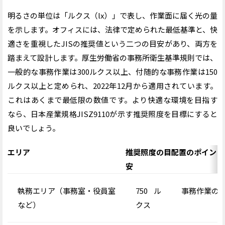
明るさの単位は「ルクス（lx）」で表し、作業面に届く光の量
を示します。オフィスには、法律で定められた最低基準と、快
適さを重視したJISの推奨値という二つの目安があり、両方を
踏まえて設計します。厚生労働省の事務所衛生基準規則では、
一般的な事務作業は300ルクス以上、付随的な事務作業は150
ルクス以上と定められ、2022年12月から適用されています。
これはあくまで最低限の数値です。より快適な環境を目指す
なら、日本産業規格JISZ9110が示す推奨照度を目標にすると
良いでしょう。
エリア
推奨照度の目
配置のポイント
安
執務エリア
（事務室・役員室
750
ル
事務作業の
など）
クス