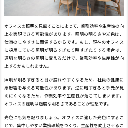
オフィス照明に関するよくある質問
オフィス照明の適切な明るさはどれくらいか
執務室におすすめの照明の種類・色は何か
オフィスの照明を見直すことによって、業務効率や生産性の向
蛍光灯の製造終了（2027年末）までに何をすべきか
上を実現できる可能性があります。照明の明るさや光色は、
照明の見直しで社内環境を改善しよう
仕事のしやすさに関係するからです。もし、現在のオフィス
に採用している照明が明るすぎたり暗すぎたりする場合は、
適切な明るさの照明に変えるだけで、業務効率や生産性が向
上するかもしれません。
照明が明るすぎると
目が疲れやすくなるため、社員の健康に
悪影響を与える可能性があります。
逆に暗すぎると手元が見
えにくくなるため、作業効率や生産性が落ちてしまいます。
オフィスの照明は適度な明るさであることが理想です。
光色にも気を配りましょう。オフィスに適した光色にするこ
とで、集中しやすい業務環境をつくり、生産性を向上させるこ