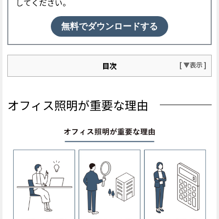
してください。
無料でダウンロードする
目次
オフィス照明が重要な理由
■業務効率や生産性の向上
オフィス照明が重要な理由
■オフィスイメージの刷新
■オフィスの省エネ対策
オフィス照明の４つの方式
全般照明方式
タスク・アンビエント照明方式
局部照明方式
局部的全般照明方式
オフィス照明器具の種類と設置場所
オフィス照明に適した明るさ（照度）の基準