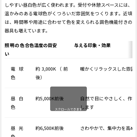
しやすい昼白色が広く使われます。受付や休憩スペースには、
温かみのある電球色がくつろいだ雰囲気をつくります。近頃
は、時間帯や用途に合わせて色を変えられる調色機能付きの
器具も増えています。
照明の色合
色温度の目安
与える印象・効果
い
電球
約3,000K
（前
暖かくリラックスした雰囲
色
後）
昼白
約5,000K前後
自然で目にやさしく、作業
色
します
スクロールできます
昼光
約6,500K前後
さわやかで、集中力を高め
色