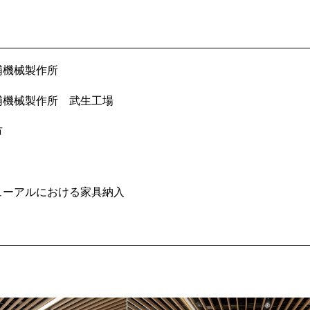
浦機械製作所
浦機械製作所 武生工場
市
ューアルにおける家具納入