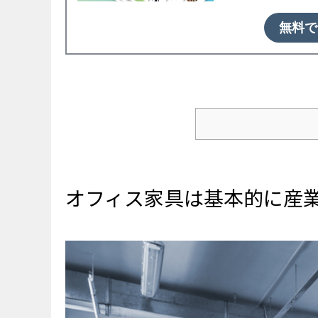
無料で
オフィス家具は基本的
【オフィス家具の廃棄方
■廃棄費用の目安
オフィス家具は基本的に産
運搬車両の費用
人件費
養生費用
オフィス家具そ
■依頼する処理業者
■廃棄後にマニフェ
【オフィス家具の廃棄方