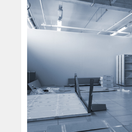
■オフィスがある最
■自治体の指定する
【オフィス家具の廃棄方
■オフィス家具はリ
■買取業者の選び方
■買取価格を高める
【オフィス家具の廃棄方
■無料で廃棄可能
■不用品の回収業者
今後のオフィス家具の
■レンタルやリース
■ペーパーレス化の
オフィス家具を廃棄す
■オフィス家具廃棄
■廃棄するオフィス
まとめ：複数の手段で