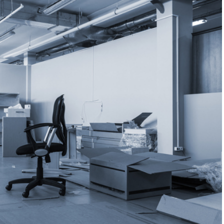
寄りの自治体に問い合わせ
方法で廃棄
法3】リサイクルで買取
サイクル業者での買取が可能
方法
法4】不用品の回収業者を利用
の選び方
廃棄量を減らすポイント
を活用する
促進によりオフィス家具自体を減らす
る際の疑問
の会計処理は？
家具の寄付は可能か？
オフィス家具の廃棄を検討しよう