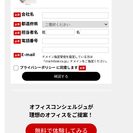
会社名
必須
都道府県
必須
担当者名
姓
名
必須
電話番号
必須
E-mail
必須
ドメイン指定受信を設定している方は
「irischitose.co.jp」ドメインをご指定ください。
プライバシーポリシー
に同意します
必須
オフィスコンシェルジュが
理想のオフィスをご提案！
無料で体験してみる