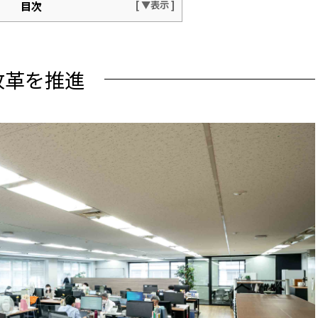
目次
き方改革を推進
めの理解醸成
改革を推進
性を
したメリットと、課題へのアプローチ