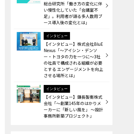
総合研究所「働き方の変化に伴
い慢性化していた「会議室不
足」。利用者が語る多人数用ブ
ース導入後の変化とは」
インタビュー
【インタビュー】株式会社BluE
Nexus「～アイシン・デンソ
ー・トヨタの力を一つに～3社
の社員で構成される組織が必要
とする エンゲージメントを向上
させる場所とは」
インタビュー
【インタビュー】鎌長製衡株式
会社「～創業145年のはかりメ
ーカーに「新しい風を」 ～設計
事務所新築プロジェクト」