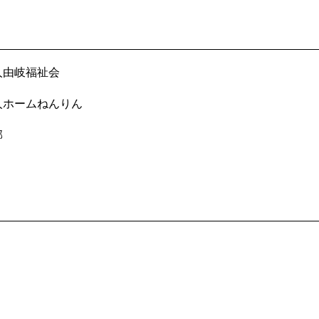
人由岐福祉会
人ホームねんりん
郡