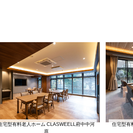
住宅型有料老人ホーム CLASWEELL府中中河
住宅型有
原