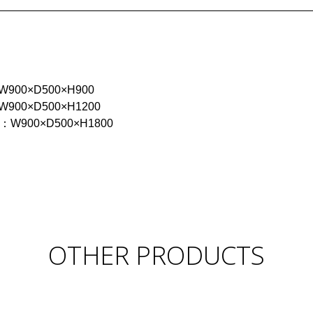
□：W900×D500×H900
□：W900×D500×H1200
0-□：W900×D500×H1800
OTHER PRODUCTS