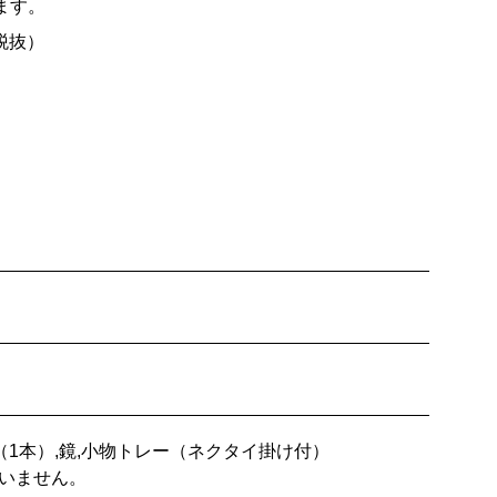
ます。
（税抜）
（1本）,鏡,小物トレー（ネクタイ掛け付）
ざいません。